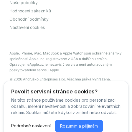
Naše pobočky
Hodnocení zákazníků
Obchodní podmínky
Nastavení cookies
Apple, iPhone, iPad, MacBook a Apple Watch jsou ochranné známky
společnosti Apple Inc. registrované v USA a dalších zemích.
OpravujemeApple.cz je nezávislý servis a není autorizovaným
poskytovatelem servisu Apple.
© 2026 Andruško Enterprises s.r.o. Všechna práva vyhrazena.
servis@opravujemeapple.cz
+420 606 034 541
Povolit servisní stránce cookies?
Na této stránce používáme cookies pro personalizaci
obsahu, měření návštěvnosti a zobrazování relevantních
© OpravujemeApple - 2026 -
Všechna práva vyhrazena.
reklam. Souhlas můžete kdykoliv změnit nebo odvolat.
Běžíme na
MyRepair.app
Podrobné nastavení
Rozumím a přijímám