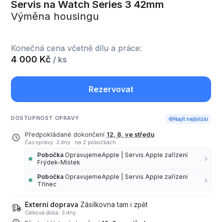
Servis na Watch Series 3 42mm
Výměna housingu
Konečná cena včetně dílu a práce:
4 000 Kč
/ ks
Rezervovat
DOSTUPNOST OPRAVY
Najít nejbližší
Předpokládané dokončení
12. 8. ve středu
Čas opravy: 3 dny
·
na 2 pobočkách
Pobočka
OpravujemeApple | Servis Apple zařízení
Frýdek-Místek
Pobočka
OpravujemeApple | Servis Apple zařízení
Třinec
Externí doprava
Zásilkovna tam i zpět
Celková doba: 3 dny