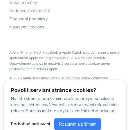
Naše pobočky
Hodnocení zákazníků
Obchodní podmínky
Nastavení cookies
Apple, iPhone, iPad, MacBook a Apple Watch jsou ochranné známky
společnosti Apple Inc. registrované v USA a dalších zemích.
OpravujemeApple.cz je nezávislý servis a není autorizovaným
poskytovatelem servisu Apple.
© 2026 Andruško Enterprises s.r.o. Všechna práva vyhrazena.
servis@opravujemeapple.cz
+420 606 034 541
Povolit servisní stránce cookies?
Na této stránce používáme cookies pro personalizaci
obsahu, měření návštěvnosti a zobrazování relevantních
© OpravujemeApple - 2026 -
Všechna práva vyhrazena.
reklam. Souhlas můžete kdykoliv změnit nebo odvolat.
Běžíme na
MyRepair.app
Podrobné nastavení
Rozumím a přijímám