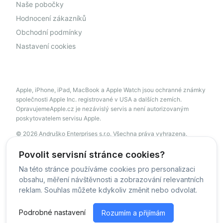
Naše pobočky
Hodnocení zákazníků
Obchodní podmínky
Nastavení cookies
Apple, iPhone, iPad, MacBook a Apple Watch jsou ochranné známky
společnosti Apple Inc. registrované v USA a dalších zemích.
OpravujemeApple.cz je nezávislý servis a není autorizovaným
poskytovatelem servisu Apple.
© 2026 Andruško Enterprises s.r.o. Všechna práva vyhrazena.
servis@opravujemeapple.cz
+420 606 034 541
Povolit servisní stránce cookies?
Na této stránce používáme cookies pro personalizaci
obsahu, měření návštěvnosti a zobrazování relevantních
© OpravujemeApple - 2026 -
Všechna práva vyhrazena.
reklam. Souhlas můžete kdykoliv změnit nebo odvolat.
Běžíme na
MyRepair.app
Podrobné nastavení
Rozumím a přijímám