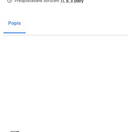
Předpokládané doručení
11. 8. v úterý
Popis