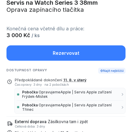
Servis na Watch Series 3 38mm
Oprava zapínacího tlačítka
Konečná cena včetně dílu a práce:
3 000 Kč
/ ks
Rezervovat
DOSTUPNOST OPRAVY
Najít nejbližší
Předpokládané dokončení
11. 8. v úterý
Čas opravy: 3 dny
·
na 2 pobočkách
Pobočka
OpravujemeApple | Servis Apple zařízení
Frýdek-Místek
Pobočka
OpravujemeApple | Servis Apple zařízení
Třinec
Externí doprava
Zásilkovna tam i zpět
Celková doba: 3 dny