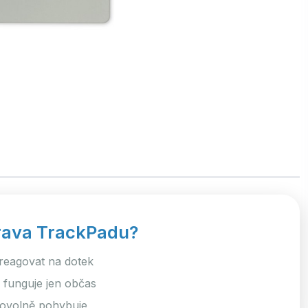
rava TrackPadu?
reagovat na dotek
 funguje jen občas
ovolně pohybuje