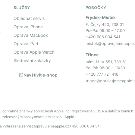
SLUŽBY
POBOČKY
Frýdek-Místek
Objednat servis
F. Čejky 450, 738 01
Oprava iPhone
,
Po–Pá: 09:00 – 17:00
Oprava MacBook
+420 606 034 541
Oprava iPad
mistek@opravujemeapple.
Oprava Apple Watch
Třinec
Sledování zakázky
nám. Míru 551, 739 61
Po–Pá: 08:00 – 16:30
+420 777 721 418
Navštívit e-shop
trinec@opravujemeapple.
u ochranné známky společnosti Apple Inc. registrované v USA a dalších zemích.
autorizovaným poskytovatelem servisu Apple.
va vyhrazena.
servis@opravujemeapple.cz
+420 606 034 541