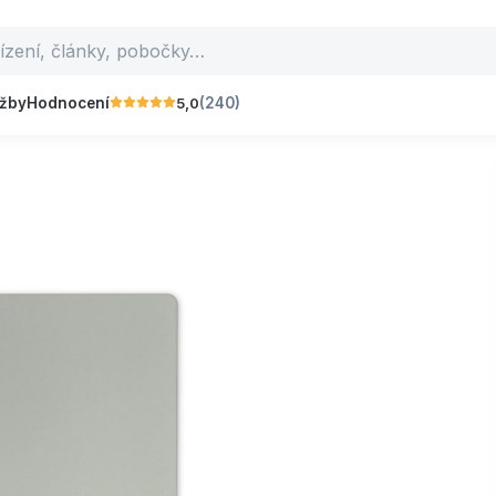
5,0
užby
Hodnocení
(240)