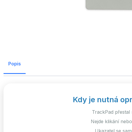
Popis
Kdy je nutná op
TrackPad přestal 
Nejde klikání nebo
Ukazatel se sam