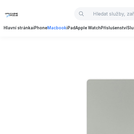
Hlavní stránka
iPhone
Macbook
iPad
Apple Watch
Příslušenství
Sl