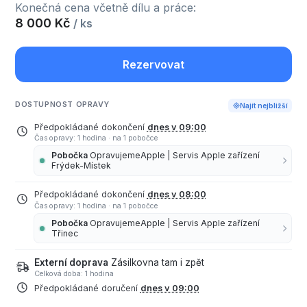
Konečná cena včetně dílu a práce:
8 000 Kč
/ ks
Rezervovat
DOSTUPNOST OPRAVY
Najít nejbližší
Předpokládané dokončení
dnes v 09:00
Čas opravy: 1 hodina
·
na 1 pobočce
Pobočka
OpravujemeApple | Servis Apple zařízení
Frýdek-Místek
Předpokládané dokončení
dnes v 08:00
Čas opravy: 1 hodina
·
na 1 pobočce
Pobočka
OpravujemeApple | Servis Apple zařízení
Třinec
Externí doprava
Zásilkovna tam i zpět
Celková doba: 1 hodina
Předpokládané doručení
dnes v 09:00