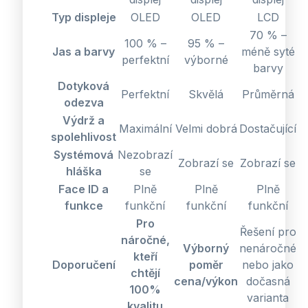
Typ displeje
OLED
OLED
LCD
70 % –
100 % –
95 % –
Jas a barvy
méně syté
perfektní
výborné
barvy
Dotyková
Perfektní
Skvělá
Průměrná
odezva
Výdrž a
Maximální
Velmi dobrá
Dostačující
spolehlivost
Systémová
Nezobrazí
Zobrazí se
Zobrazí se
hláška
se
Face ID a
Plně
Plně
Plně
funkce
funkční
funkční
funkční
Pro
Řešení pro
náročné,
Výborný
nenáročné
kteří
Doporučení
poměr
nebo jako
chtějí
cena/výkon
dočasná
100%
varianta
kvalitu