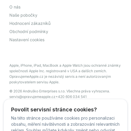
O nás
Naše pobočky
Hodnocení zákazníků
Obchodní podmínky
Nastavení cookies
Apple, iPhone, iPad, MacBook a Apple Watch jsou ochranné známky
společnosti Apple Inc. registrované v USA a dalších zemích.
OpravujemeApple.cz je nezávislý servis a není autorizovaným
poskytovatelem servisu Apple.
© 2026 Andruško Enterprises s.r.o. Všechna práva vyhrazena.
servis@opravujemeapple.cz
+420 606 034 541
Povolit servisní stránce cookies?
Na této stránce používáme cookies pro personalizaci
© OpravujemeApple - 2026 -
Všechna práva vyhrazena.
obsahu, měření návštěvnosti a zobrazování relevantních
Běžíme na
MyRepair.app
reklam. Souhlas můžete kdykoliv změnit nebo odvolat.