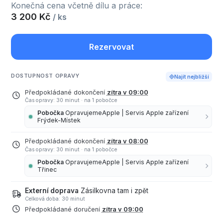
Konečná cena včetně dílu a práce:
3 200 Kč
/ ks
Rezervovat
DOSTUPNOST OPRAVY
Najít nejbližší
Předpokládané dokončení
zítra v 09:00
Čas opravy: 30 minut
·
na 1 pobočce
Pobočka
OpravujemeApple | Servis Apple zařízení
Frýdek-Místek
Předpokládané dokončení
zítra v 08:00
Čas opravy: 30 minut
·
na 1 pobočce
Pobočka
OpravujemeApple | Servis Apple zařízení
Třinec
Externí doprava
Zásilkovna tam i zpět
Celková doba: 30 minut
Předpokládané doručení
zítra v 09:00