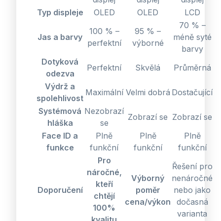
Typ displeje
OLED
OLED
LCD
70 % –
100 % –
95 % –
Jas a barvy
méně syté
perfektní
výborné
barvy
Dotyková
Perfektní
Skvělá
Průměrná
odezva
Výdrž a
Maximální
Velmi dobrá
Dostačující
spolehlivost
Systémová
Nezobrazí
Zobrazí se
Zobrazí se
hláška
se
Face ID a
Plně
Plně
Plně
funkce
funkční
funkční
funkční
Pro
Řešení pro
náročné,
Výborný
nenáročné
kteří
Doporučení
poměr
nebo jako
chtějí
cena/výkon
dočasná
100%
varianta
kvalitu