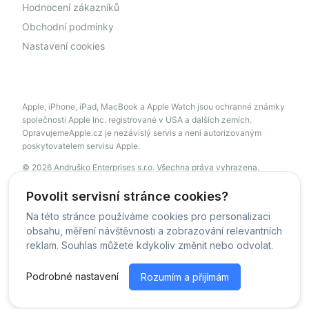
Hodnocení zákazníků
Obchodní podmínky
Nastavení cookies
Apple, iPhone, iPad, MacBook a Apple Watch jsou ochranné známky
společnosti Apple Inc. registrované v USA a dalších zemích.
OpravujemeApple.cz je nezávislý servis a není autorizovaným
poskytovatelem servisu Apple.
© 2026 Andruško Enterprises s.r.o. Všechna práva vyhrazena.
servis@opravujemeapple.cz
+420 606 034 541
Povolit servisní stránce cookies?
Na této stránce používáme cookies pro personalizaci
obsahu, měření návštěvnosti a zobrazování relevantních
© OpravujemeApple - 2026 -
Všechna práva vyhrazena.
reklam. Souhlas můžete kdykoliv změnit nebo odvolat.
Běžíme na
MyRepair.app
Podrobné nastavení
Rozumím a přijímám