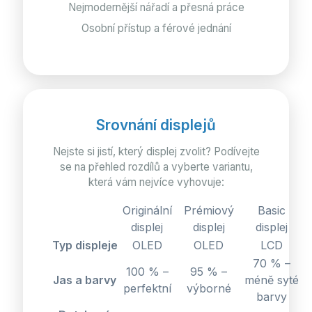
Nejmodernější nářadí a přesná práce
Osobní přístup a férové jednání
Srovnání displejů
Nejste si jistí, který displej zvolit? Podívejte
se na přehled rozdílů a vyberte variantu,
která vám nejvíce vyhovuje:
Originální
Prémiový
Basic
displej
displej
displej
Typ displeje
OLED
OLED
LCD
70 % –
100 % –
95 % –
Jas a barvy
méně syté
perfektní
výborné
barvy