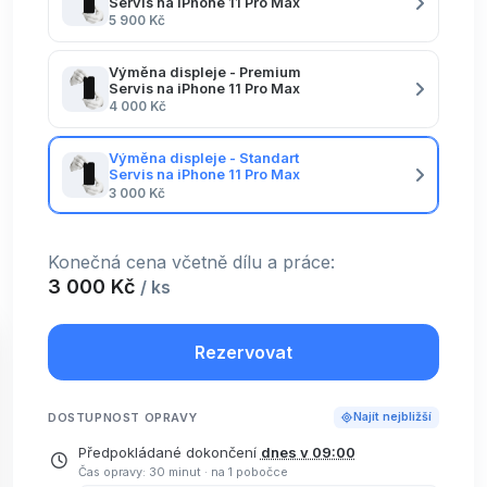
Servis na iPhone 11 Pro Max
5 900 Kč
Výměna displeje - Premium
Servis na iPhone 11 Pro Max
4 000 Kč
Výměna displeje - Standart
Servis na iPhone 11 Pro Max
3 000 Kč
Konečná cena včetně dílu a práce:
3 000 Kč
/ ks
Rezervovat
DOSTUPNOST OPRAVY
Najít nejbližší
Předpokládané dokončení
dnes v 09:00
Čas opravy: 30 minut
·
na 1 pobočce