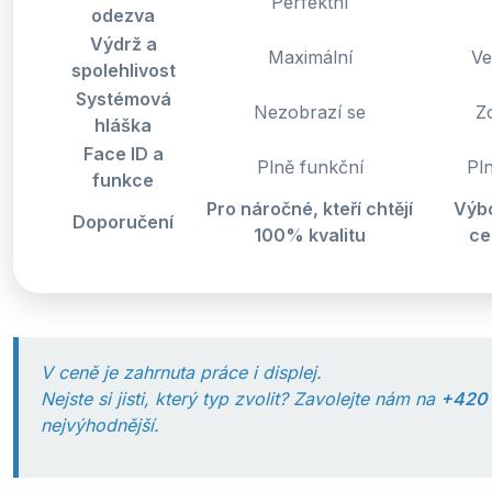
Perfektní
odezva
Výdrž a
Maximální
Ve
spolehlivost
Systémová
Nezobrazí se
Z
hláška
Face ID a
Plně funkční
Pl
funkce
Pro náročné, kteří chtějí
Výb
Doporučení
100% kvalitu
ce
V ceně je zahrnuta práce i displej.
Nejste si jisti, který typ zvolit? Zavolejte nám na
+420 
nejvýhodnější.