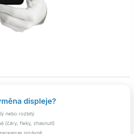
ýměna displeje?
klý nebo rozbitý
 (čáry, fleky, zhasnutí)
nereaguje správně