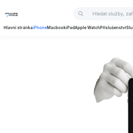
Hlavní stránka
iPhone
Macbook
iPad
Apple Watch
Příslušenství
Sl