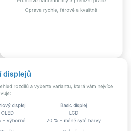
Prémiové náhradní díly a precizní práce
Oprava rychle, férově a kvalitně
 displejů
 přehled rozdílů a vyberte variantu, která vám nejvíce
vuje:
iový displej
Basic displej
OLED
LCD
 – výborné
70 % – méně syté barvy