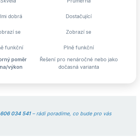
Skvělá
Průměrná
lmi dobrá
Dostačující
obrazí se
Zobrazí se
ně funkční
Plně funkční
orný poměr
Řešení pro nenáročné nebo jako
na/výkon
dočasná varianta
606 034 541
– rádi poradíme, co bude pro vás