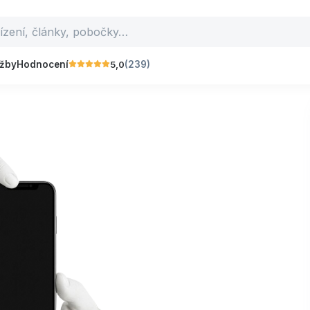
5,0
užby
Hodnocení
(239)