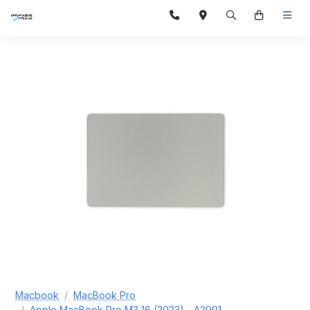
Macbook
MacBook Pro
Apple MacBook Pro M3 16 (2023) - A2991