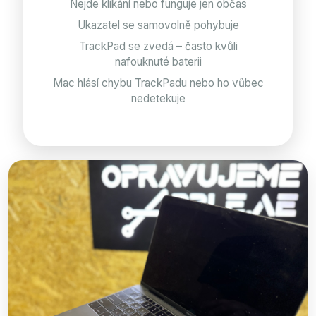
Nejde klikání nebo funguje jen občas
Ukazatel se samovolně pohybuje
TrackPad se zvedá – často kvůli
nafouknuté baterii
Mac hlásí chybu TrackPadu nebo ho vůbec
nedetekuje