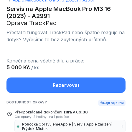
Servis na Apple MacBook Pro M3 16
(2023) - A2991
Oprava TrackPad
Přestal ti fungovat TrackPad nebo špatně reaguje na
dotyk? Vyřešíme to bez zbytečných průtahů.
Konečná cena včetně dílu a práce:
5 000 Kč
/ ks
Rezervovat
DOSTUPNOST OPRAVY
Najít nejbližší
Předpokládané dokončení
zítra v 09:00
Čas opravy: 2 hodiny
·
na 1 pobočce
Pobočka
OpravujemeApple | Servis Apple zařízení
Frýdek-Místek