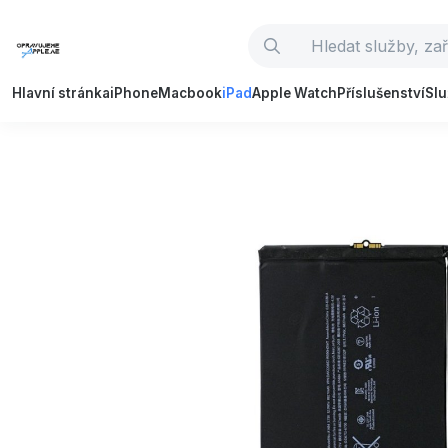
Hlavní stránka
iPhone
Macbook
iPad
Apple Watch
Příslušenství
Sl