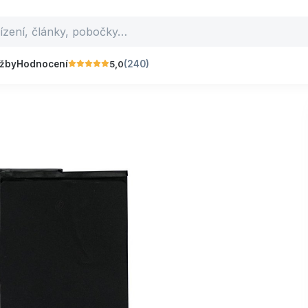
5,0
užby
Hodnocení
(240)