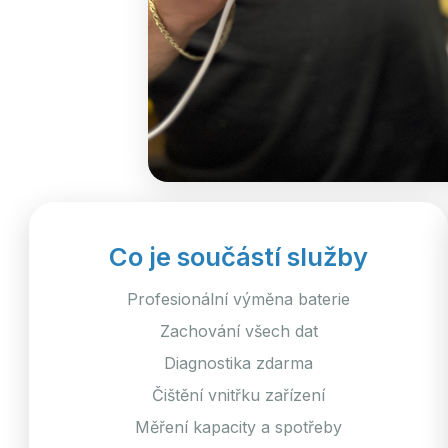
Co je součástí služby
Profesionální výměna baterie
Zachování všech dat
Diagnostika zdarma
Čištění vnitřku zařízení
Měření kapacity a spotřeby