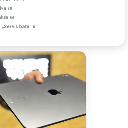
ívá se
uje se
u
„Servis baterie”