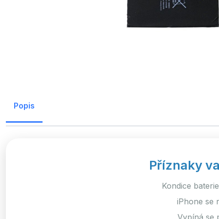
Popis
Příznaky va
Kondice bateri
iPhone se r
Vypíná se 