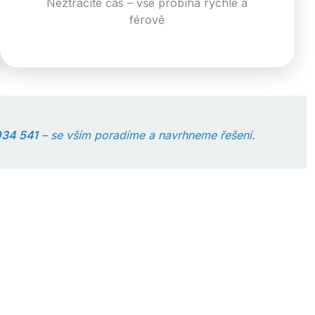
Neztrácíte čas – vše probíhá rychle a
férově
34 541
– se vším poradíme a navrhneme řešení.