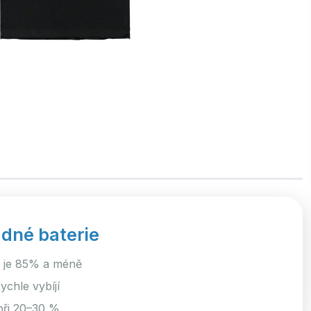
dné baterie
e je 85% a méně
ychle vybíjí
při 20–30 %