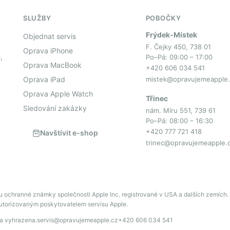
SLUŽBY
POBOČKY
Frýdek-Místek
Objednat servis
F. Čejky 450, 738 01
Oprava iPhone
,
Po–Pá: 09:00 – 17:00
Oprava MacBook
+420 606 034 541
Oprava iPad
mistek@opravujemeapple.
Oprava Apple Watch
Třinec
Sledování zakázky
nám. Míru 551, 739 61
Po–Pá: 08:00 – 16:30
+420 777 721 418
Navštívit e-shop
trinec@opravujemeapple.
u ochranné známky společnosti Apple Inc. registrované v USA a dalších zemích.
autorizovaným poskytovatelem servisu Apple.
va vyhrazena.
servis@opravujemeapple.cz
+420 606 034 541