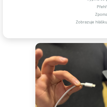
Přehř
Zpomal
Zobrazuje hlášk