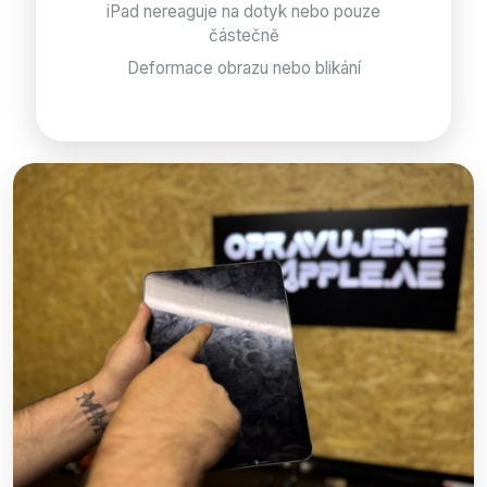
iPad nereaguje na dotyk nebo pouze
částečně
Deformace obrazu nebo blikání